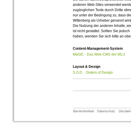
anderen Web-Sites verwendet werde
zugänglichen Texte durch Dritte sti
nur unter der Bedingung zu, dass die
Wittenberg als Urheber genannt wird
Die Nutzung der anderen Inhalte, wie
ist nicht gestattet. Sollten Sie jedo
haben, wenden Sie sich bitte an ob
Content-Management-System
MaGIC - Das Web-CMS der MLU
Layout & Design
S.O.D. - Sisters of Design
Barrierefreiheit
Datenschutz
Disclaim