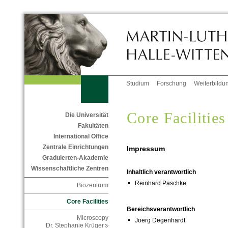
Studium
Forschung
Weiterbildu
Core Facilities
Die Universität
Fakultäten
International Office
Zentrale Einrichtungen
Impressum
Graduierten-Akademie
Wissenschaftliche Zentren
Inhaltlich verantwortlich
Reinhard Paschke
Biozentrum
Core Facilities
Bereichsverantwortlich
Microscopy
Joerg Degenhardt
Dr. Stephanie Krüger