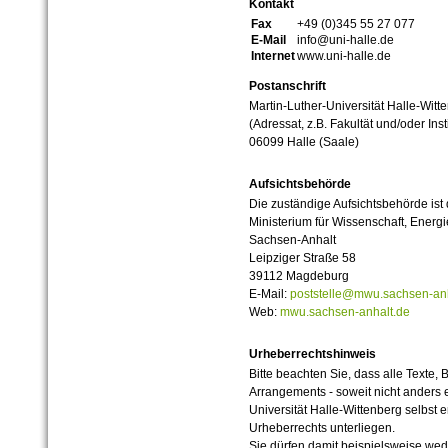
Kontakt
Fax
+49 (0)345 55 27 077
E-Mail
info@uni-halle.de
Internet
www.uni-halle.de
Postanschrift
Martin-Luther-Universität Halle-Witt
(Adressat, z.B. Fakultät und/oder Inst
06099 Halle (Saale)
Aufsichtsbehörde
Die zuständige Aufsichtsbehörde ist
Ministerium für Wissenschaft, Ener
Sachsen-Anhalt
Leipziger Straße 58
39112 Magdeburg
E-Mail:
poststelle@mwu.sachsen-anh
Web:
mwu.sachsen-anhalt.de
Urheberrechtshinweis
Bitte beachten Sie, dass alle Texte, 
Arrangements - soweit nicht anders er
Universität Halle-Wittenberg selbst 
Urheberrechts unterliegen.
Sie dürfen damit beispielsweise wed